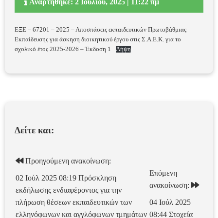
Αναρτήθηκε: 2 Ιουλίου, 2025 | 11:22 πμ
ΕΞΕ – 67201 – 2025 – Αποσπάσεις εκπαιδευτικών Πρωτοβάθμιας
Εκπαίδευσης για άσκηση διοικητικού έργου στις Σ.Α.Ε.Κ. για το
σχολικό έτος 2025-2026 – Έκδοση 1
Λήψη
Δείτε και:
Προηγούμενη ανακοίνωση:
Επόμενη
02 Ιούλ 2025 08:19
Πρόσκληση
ανακοίνωση:
εκδήλωσης ενδιαφέροντος για την
πλήρωση θέσεων εκπαιδευτικών των
04 Ιούλ 2025
ελληνόφωνων και αγγλόφωνων τμημάτων
08:44
Στοχεία