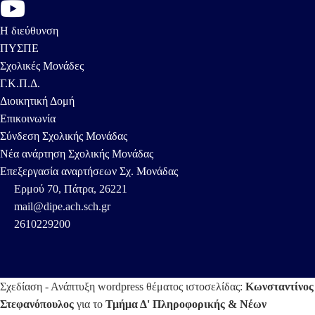
Η διεύθυνση
ΠΥΣΠΕ
Σχολικές Μονάδες
Γ.Κ.Π.Δ.
Διοικητική Δομή
Επικοινωνία
Σύνδεση Σχολικής Μονάδας
Νέα ανάρτηση Σχολικής Μονάδας
Επεξεργασία αναρτήσεων Σχ. Μονάδας
Ερμού 70, Πάτρα, 26221
mail@dipe.ach.sch.gr
2610229200
Σχεδίαση - Ανάπτυξη
wordpress
θέματος ιστοσελίδας:
Κωνσταντίνος
Στεφανόπουλος
για το
Τμήμα Δ' Πληροφορικής & Νέων