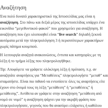
Αναζήτηση
Ένα πολύ δυνατό χαρακτηριστικό της Ιστοσελίδας μας είναι η
αναζήτηση
. Στο πάνω και δεξιά μέρος της ιστοσελίδας υπάρχει ένα
εικονίδιο “μεγεθυντικού φακού” που χρησιμεύει για αναζήτηση. Η
αναζήτηση που έχει υλοποιηθεί είναι “
live search
” δηλαδή ξεκινά
αυτόματα μετά την πληκτρολόγηση 3 ή περισσότερων χαρακτήρων
χωρίς πάτημα κουμπιού.
Η λειτουργία αναζητά ανακοινώσεις, έντυπα και κατηγορίες με τη
λέξη ή το τμήμα λέξης που πληκτρολογήθηκε.
Tip: Αποφύγετε να γράψετε ολόκληρη λέξη ή πρόταση. π.χ. αν
αναζητάτε αναρτήσεις για “Μεταθέσεις” πληκτρολογήστε “μεταθ” και
σταματήστε. Είναι πιο πιθανό να εντοπίσετε όλες τις αναρτήσεις είτε
έχουν στο όνομά τους τη λέξη “μετάθεση” ή “μεταθέσεις” ή
μετάθεσης”. Αντίθετα αν γράψετε στην αναζήτηση “μετάθεση από
νομό σε νομό” η αναζήτηση ψάχνει για την ακριβή φράση που
πληκτρολογήσατε, γεγονός που θα ανασύρει ελάχιστες ή καθόλου