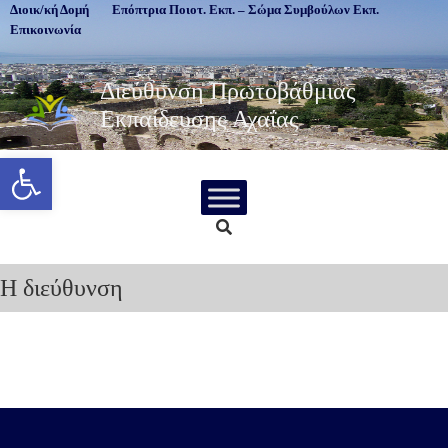
Διοικ/κή Δομή
Επόπτρια Ποιοτ. Εκπ. – Σώμα Συμβούλων Εκπ.
Επικοινωνία
Διεύθυνση Πρωτοβάθμιας
Εκπαίδευσης Αχαΐας
Ανοίξτε τη γραμμή εργαλείων
Η διεύθυνση