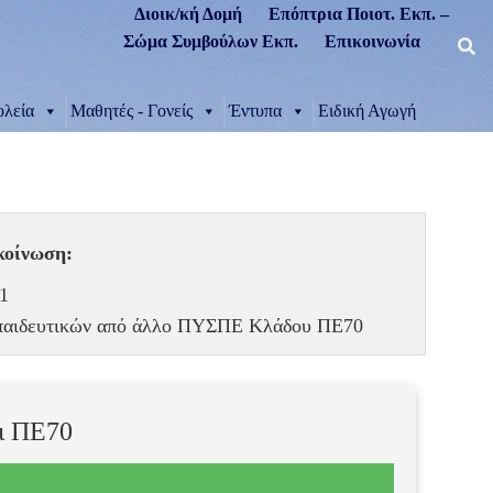
Διοικ/κή Δομή
Επόπτρια Ποιοτ. Εκπ. –
Σώμα Συμβούλων Εκπ.
Επικοινωνία
ολεία
Μαθητές - Γονείς
Έντυπα
Ειδική Αγωγή
κοίνωση:
11
κπαιδευτικών από άλλο ΠΥΣΠΕ Κλάδου ΠΕ70
αι ΠΕ70