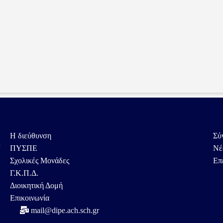
Η διεύθυνση
Σύ
ς
ΠΥΣΠΕ
Νέ
Σχολικές Μονάδες
Επ
Γ.Κ.Π.Δ.
Διοικητική Δομή
Επικοινωνία
mail@dipe.ach.sch.gr