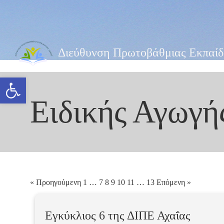
Διεύθυνση Πρωτοβάθμιας Εκπαίδ
Ανοίξτε τη γραμμή εργαλείων
Ειδικής Αγωγή
« Προηγούμενη
1
…
7
8
9
10
11
…
13
Επόμενη »
Εγκύκλιος 6 της ΔΙΠΕ Αχαΐας