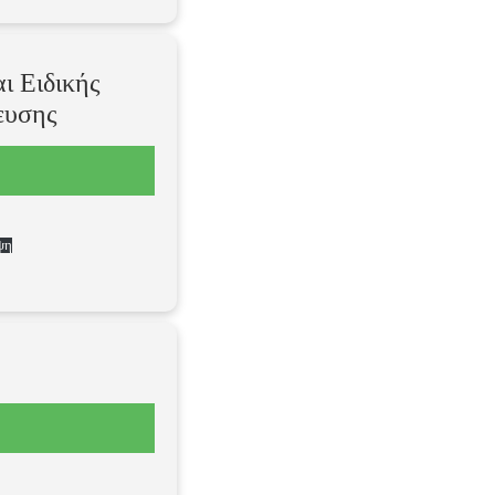
ι Ειδικής
ευσης
ψη