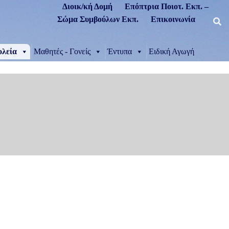
Διοικ/κή Δομή
Επόπτρια Ποιοτ. Εκπ. –
Σώμα Συμβούλων Εκπ.
Επικοινωνία
ολεία
Μαθητές - Γονείς
Έντυπα
Ειδική Αγωγή