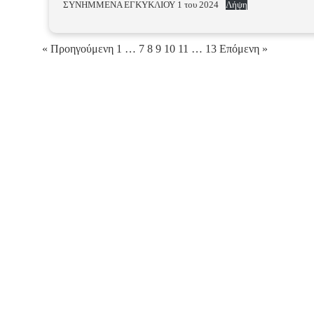
ΣΥΝΗΜΜΕΝΑ ΕΓΚΥΚΛΙΟΥ 1 του 2024
Λήψη
« Προηγούμενη
1
…
7
8
9
10
11
…
13
Επόμενη »